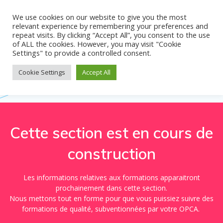
Skip
to
We use cookies on our website to give you the most
relevant experience by remembering your preferences and
content
repeat visits. By clicking “Accept All”, you consent to the use
of ALL the cookies. However, you may visit "Cookie
Settings" to provide a controlled consent.
Formations
Cookie Settings
Accept All
Cette section est en cours de
construction
Les informations relatives aux formations apparaitront
prochainement dans cette section.
Nous mettons tout en forme pour que vous puissiez suivre des
formations de qualité, subventionnées par votre OPCA.